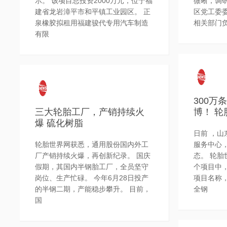
示。 该项目总投资2000万元，位于福
微晰，调
建省龙岩漳平市和平镇工业园区。 正
区党工委
泉橡胶拟租用福建骏代专用汽车制造
相关部门负
有限
300万
三大轮胎工厂，产销持续火
博！ 轮
爆 硫化树脂
日前 ，
轮胎世界网获悉，通用股份国内外工
服务中心
厂产销持续火爆，再创新纪录。 国庆
态。 轮
假期，其国内半钢胎工厂，全员坚守
个项目中
岗位、生产忙碌。 今年6月28日投产
项目名称，
的半钢二期，产能稳步攀升。 目前，
全钢
国